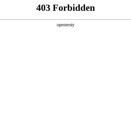
产品及服务
行业解决方案
合作伙伴
投资者关系
是鼎天国际数码的重要发展战略之一。鼎天国际数码在遵从适用的国家和地区
效的、可持续、可信赖的网络安全与隐私保护保障体系，并积极地
分理解隐私保护的重要性，致力于保护消费者、客户、供应商
法律法规。