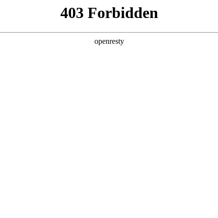
产品及服务
行业解决方案
合作伙伴
投资者关系
，共话未来数字创新
2024 / 01 / 04
，促进资源共享和创新，联盟伙伴们于12月29日齐聚联盟成员单位金
案，巩固成员间的相互了解，为联盟成员提供深度洞察，共
千帆计划”伙伴生态建设进一步的深化。